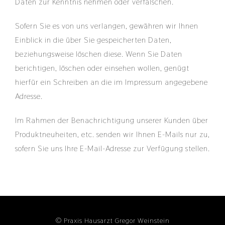
Daten zur Kenntnis nehmen oder verfälschen.
Sofern Sie es von uns verlangen, gewähren wir Ihnen
Einblick in die über Sie gespeicherten Daten,
beziehungsweise löschen diese. Wenn Sie Daten
berichtigen, löschen oder einsehen wollen, genügt
hierfür ein Schreiben an die im Impressum angegebene
Adresse.
Im Rahmen der Benachrichtigung unserer Kunden über
Produktneuheiten, etc. senden wir Ihnen E-Mails nur zu,
sofern Sie uns Ihre E-Mail-Adresse zur Verfügung stellen.
© Praxis Hausarzt Gregor Weinstein